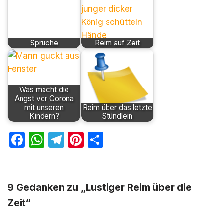
Sprüche
Reim auf Zeit
Was macht die
Angst vor Corona
mit unseren
Reim über das letzte
Kindern?
Stündlein
F
W
T
Pi
T
a
h
el
nt
ei
c
at
e
er
le
e
s
gr
e
n
9 Gedanken zu „Lustiger Reim über die
b
A
a
st
Zeit“
o
p
m