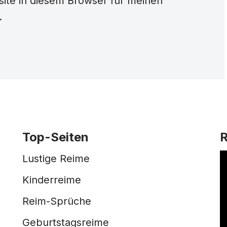
ite in diesem Browser für meinen
.
Top-Seiten
V
Lustige Reime
i
Kinderreime
d
Reim-Sprüche
e
Geburtstagsreime
o