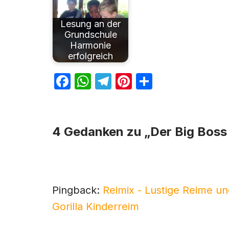
Lesung an der
Grundschule
Harmonie
erfolgreich
F
W
T
Pi
T
a
h
el
nt
ei
c
at
e
er
le
e
s
gr
e
n
4 Gedanken zu „Der Big Boss 
b
A
a
st
o
p
m
o
p
Pingback:
Reimix - Lustige Reime u
k
Gorilla Kinderreim