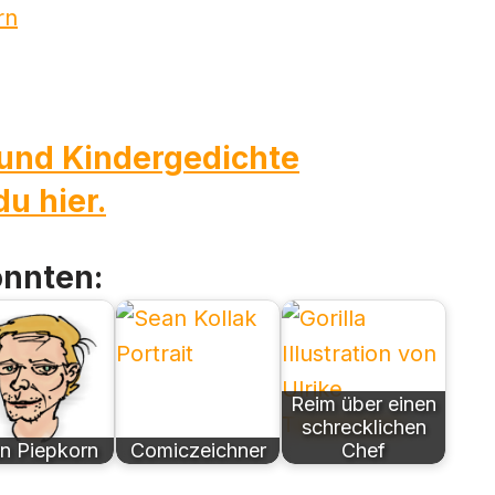
 und Kindergedichte
u hier.
önnten:
Reim über einen
schrecklichen
n Piepkorn
Comiczeichner
Chef