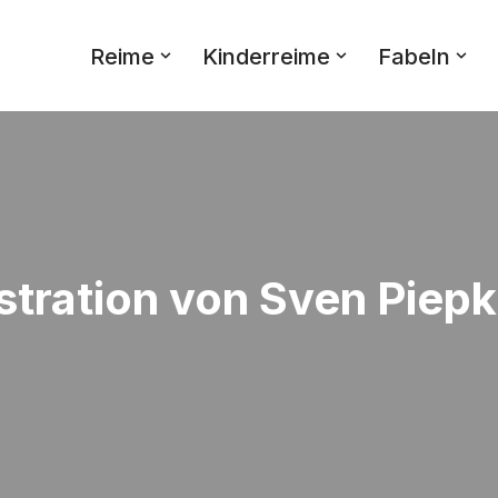
Reime
Kinderreime
Fabeln
ustration von Sven Piep